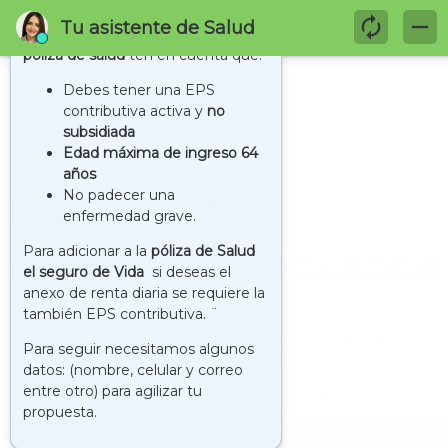
contenido
Whatsapp
Etiqueta:
salud
Planes Medicina Prepagada Coomeva Cali
Lo que ningún papá quiere oír de su pediatra (y cómo evitarlo a
tiempo) Hace pocos días, una mamá me escribió llorando por
WhatsApp. Su hijo de 6 años llevaba dos días con fiebre alta. Lo habí
llevado a urgencias por la EPS, pero le dieron cita para consulta
pediátrica especializada en 22 días. Ella […]