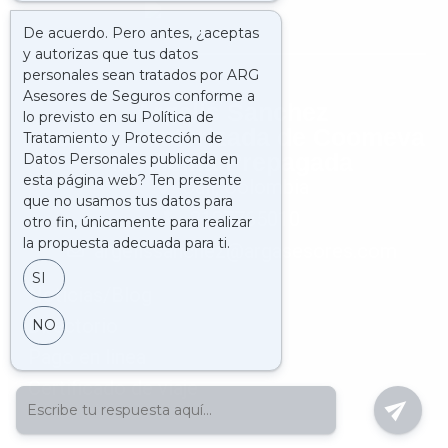
Argelis Sanchez
Asesora autorizada de Coomeva
Medicina Prepagada
Cali, Colombia
3127765010
argelissanchez@argasesores.com
Noticias/Blog
Directorio
Pago en linea
Certificado de viaje