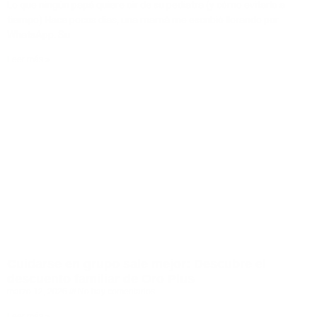
Lo que ningún papá quiere oír de su pediatra (y cómo evitarlo a
tiempo) Hace pocos días, una mamá me escribió llorando por
WhatsApp. Su
Leer más »
Cuidarse en grupo sale mejor: Descubre el
descuento familiar de Oro Plus
marzo 12, 2026
No hay comentarios
Leer más »